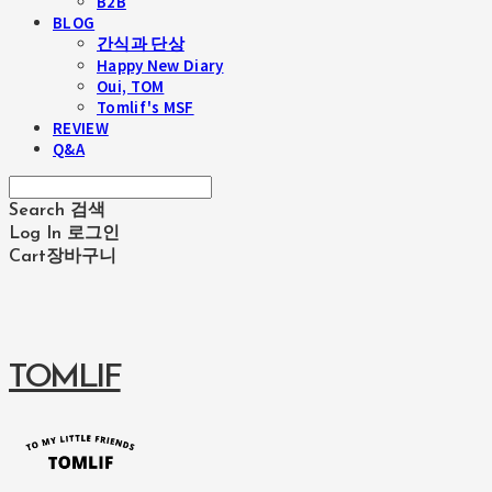
B2B
BLOG
간식과 단상
Happy New Diary
Oui, TOM
Tomlif's MSF
REVIEW
Q&A
Search
검색
Log In
로그인
Cart
장바구니
TOMLIF