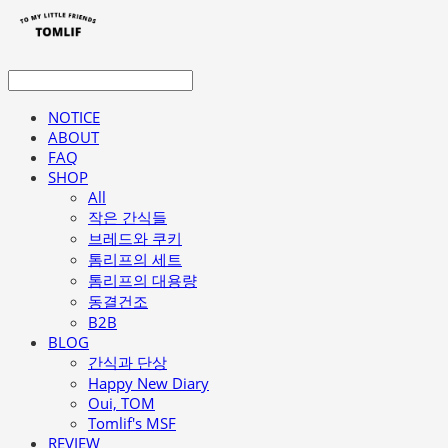
NOTICE
ABOUT
FAQ
SHOP
All
작은 간식들
브레드와 쿠키
톰리프의 세트
톰리프의 대용량
동결건조
B2B
BLOG
간식과 단상
Happy New Diary
Oui, TOM
Tomlif's MSF
REVIEW