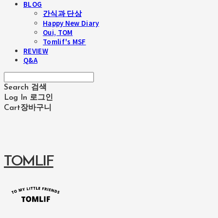
BLOG
간식과 단상
Happy New Diary
Oui, TOM
Tomlif's MSF
REVIEW
Q&A
Search
검색
Log In
로그인
Cart
장바구니
TOMLIF