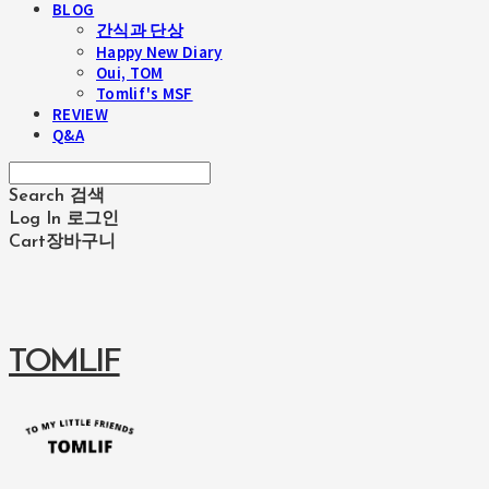
BLOG
간식과 단상
Happy New Diary
Oui, TOM
Tomlif's MSF
REVIEW
Q&A
Search
검색
Log In
로그인
Cart
장바구니
TOMLIF