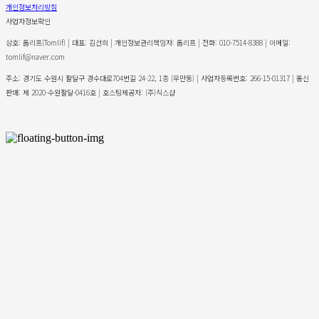
개인정보처리방침
사업자정보확인
상호: 톰리프(Tomlif) | 대표: 김선희 | 개인정보관리책임자: 톰리프 | 전화: 010-7514-8388 | 이메일:
tomlif@naver.com
주소: 경기도 수원시 팔달구 경수대로704번길 24-22, 1층 (우만동) | 사업자등록번호:
266-15-01317
| 통신
판매:
제 2020-수원팔달-0416호
| 호스팅제공자: (주)식스샵