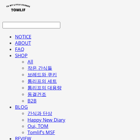
NOTICE
ABOUT
FAQ
SHOP
All
작은 간식들
브레드와 쿠키
톰리프의 세트
톰리프의 대용량
동결건조
B2B
BLOG
간식과 단상
Happy New Diary
Oui, TOM
Tomlif's MSF
REVIEW