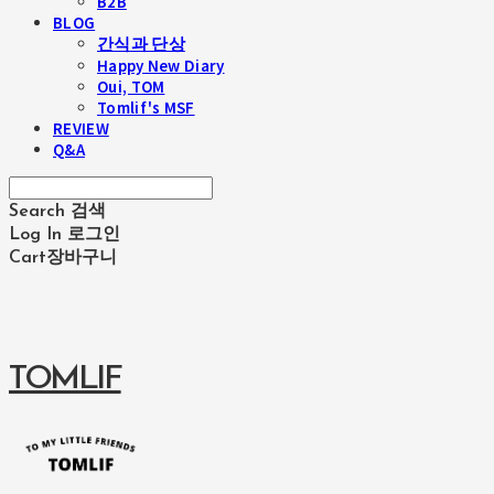
B2B
BLOG
간식과 단상
Happy New Diary
Oui, TOM
Tomlif's MSF
REVIEW
Q&A
Search
검색
Log In
로그인
Cart
장바구니
TOMLIF