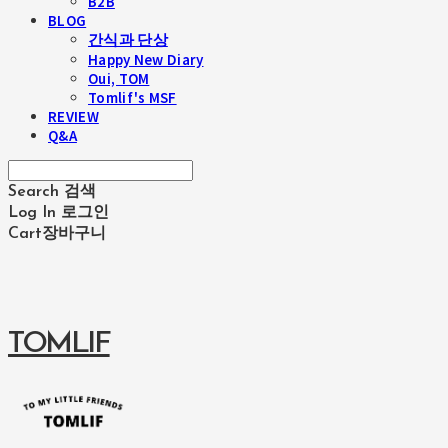
B2B
BLOG
간식과 단상
Happy New Diary
Oui, TOM
Tomlif's MSF
REVIEW
Q&A
Search
검색
Log In
로그인
Cart
장바구니
TOMLIF