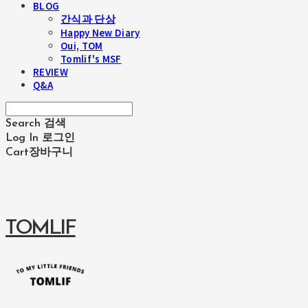
BLOG
간식과 단상
Happy New Diary
Oui, TOM
Tomlif's MSF
REVIEW
Q&A
Search
검색
Log In
로그인
Cart
장바구니
TOMLIF