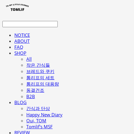
NOTICE
ABOUT
FAQ
SHOP
All
작은 간식들
브레드와 쿠키
톰리프의 세트
톰리프의 대용량
동결건조
B2B
BLOG
간식과 단상
Happy New Diary
Oui, TOM
Tomlif's MSF
REVIEW