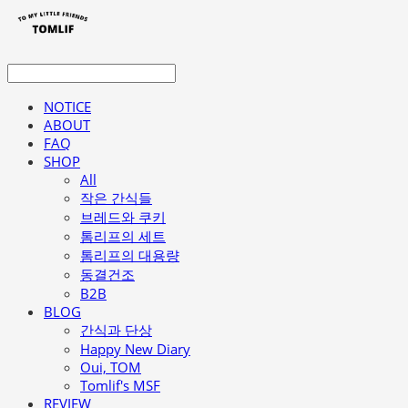
NOTICE
ABOUT
FAQ
SHOP
All
작은 간식들
브레드와 쿠키
톰리프의 세트
톰리프의 대용량
동결건조
B2B
BLOG
간식과 단상
Happy New Diary
Oui, TOM
Tomlif's MSF
REVIEW