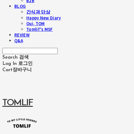
B2B
BLOG
간식과 단상
Happy New Diary
Oui, TOM
Tomlif's MSF
REVIEW
Q&A
Search
검색
Log In
로그인
Cart
장바구니
TOMLIF