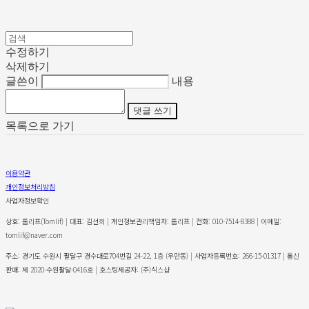
수정하기
삭제하기
글쓴이
내용
댓글 쓰기
목록으로 가기
이용약관
개인정보처리방침
사업자정보확인
상호: 톰리프(Tomlif) | 대표: 김선희 | 개인정보관리책임자: 톰리프 | 전화: 010-7514-8388 | 이메일:
tomlif@naver.com
주소: 경기도 수원시 팔달구 경수대로704번길 24-22, 1층 (우만동) | 사업자등록번호:
266-15-01317
| 통신
판매:
제 2020-수원팔달-0416호
| 호스팅제공자: (주)식스샵