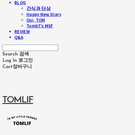
BLOG
간식과 단상
Happy New Diary
Oui, TOM
Tomlif's MSF
REVIEW
Q&A
Search
검색
Log In
로그인
Cart
장바구니
TOMLIF