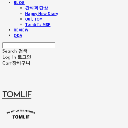
BLOG
간식과 단상
Happy New Diary
Oui, TOM
Tomlif's MSF
REVIEW
Q&A
Search
검색
Log In
로그인
Cart
장바구니
TOMLIF