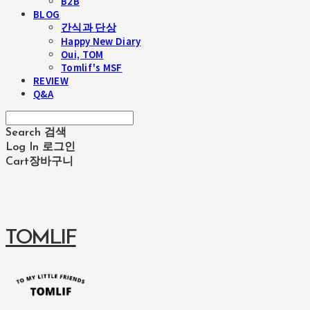
B2B
BLOG
간식과 단상
Happy New Diary
Oui, TOM
Tomlif's MSF
REVIEW
Q&A
Search
검색
Log In
로그인
Cart
장바구니
TOMLIF