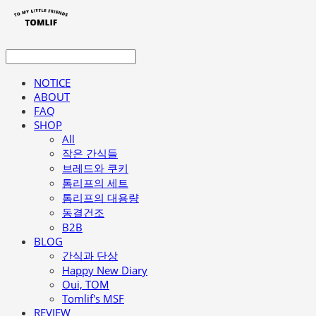
NOTICE
ABOUT
FAQ
SHOP
All
작은 간식들
브레드와 쿠키
톰리프의 세트
톰리프의 대용량
동결건조
B2B
BLOG
간식과 단상
Happy New Diary
Oui, TOM
Tomlif's MSF
REVIEW