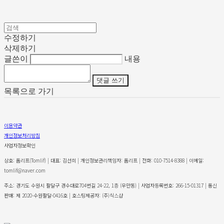
수정하기
삭제하기
글쓴이
내용
댓글 쓰기
목록으로 가기
이용약관
개인정보처리방침
사업자정보확인
상호: 톰리프(Tomlif) | 대표: 김선희 | 개인정보관리책임자: 톰리프 | 전화: 010-7514-8388 | 이메일:
tomlif@naver.com
주소: 경기도 수원시 팔달구 경수대로704번길 24-22, 1층 (우만동) | 사업자등록번호:
266-15-01317
| 통신
판매:
제 2020-수원팔달-0416호
| 호스팅제공자: (주)식스샵