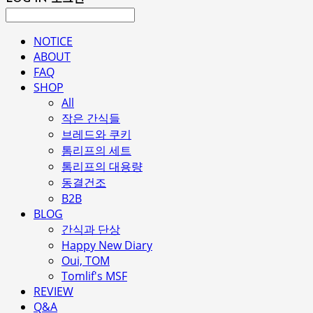
NOTICE
ABOUT
FAQ
SHOP
All
작은 간식들
브레드와 쿠키
톰리프의 세트
톰리프의 대용량
동결건조
B2B
BLOG
간식과 단상
Happy New Diary
Oui, TOM
Tomlif's MSF
REVIEW
Q&A