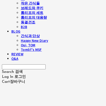
작은 간식들
브레드와 쿠키
톰리프의 세트
톰리프의 대용량
동결건조
B2B
BLOG
간식과 단상
Happy New Diary
Oui, TOM
Tomlif's MSF
REVIEW
Q&A
Search
검색
Log In
로그인
Cart
장바구니