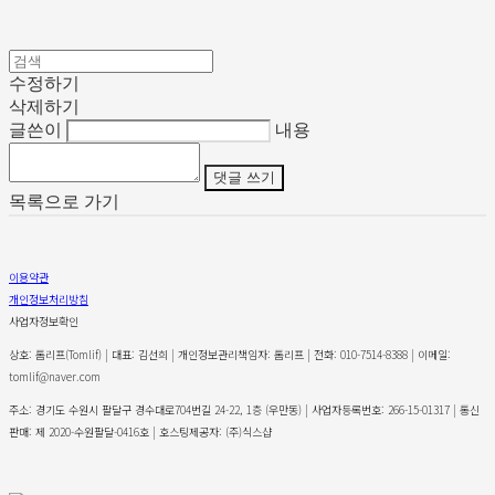
수정하기
삭제하기
글쓴이
내용
댓글 쓰기
목록으로 가기
이용약관
개인정보처리방침
사업자정보확인
상호: 톰리프(Tomlif) | 대표: 김선희 | 개인정보관리책임자: 톰리프 | 전화: 010-7514-8388 | 이메일:
tomlif@naver.com
주소: 경기도 수원시 팔달구 경수대로704번길 24-22, 1층 (우만동) | 사업자등록번호:
266-15-01317
| 통신
판매:
제 2020-수원팔달-0416호
| 호스팅제공자: (주)식스샵