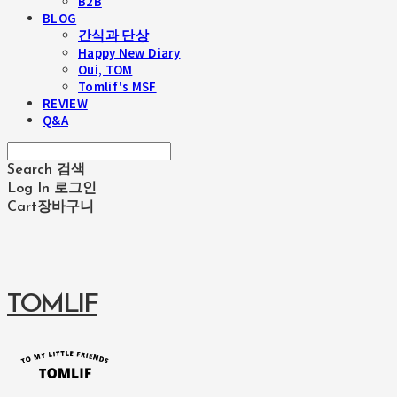
B2B
BLOG
간식과 단상
Happy New Diary
Oui, TOM
Tomlif's MSF
REVIEW
Q&A
Search
검색
Log In
로그인
Cart
장바구니
TOMLIF