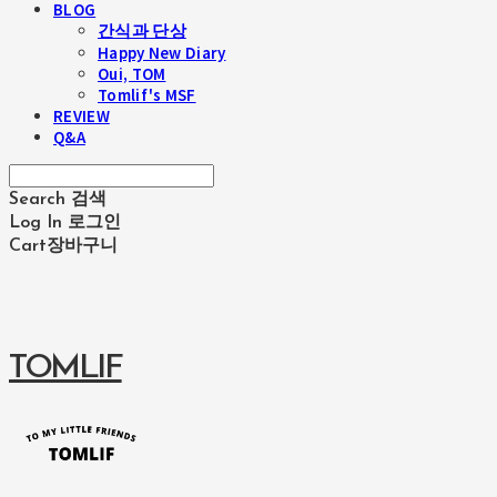
BLOG
간식과 단상
Happy New Diary
Oui, TOM
Tomlif's MSF
REVIEW
Q&A
Search
검색
Log In
로그인
Cart
장바구니
TOMLIF