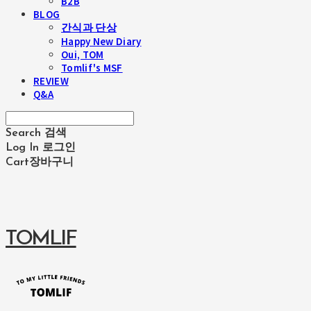
B2B
BLOG
간식과 단상
Happy New Diary
Oui, TOM
Tomlif's MSF
REVIEW
Q&A
Search
검색
Log In
로그인
Cart
장바구니
TOMLIF