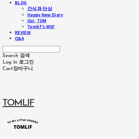
BLOG
간식과 단상
Happy New Diary
Oui, TOM
Tomlif's MSF
REVIEW
Q&A
Search
검색
Log In
로그인
Cart
장바구니
TOMLIF