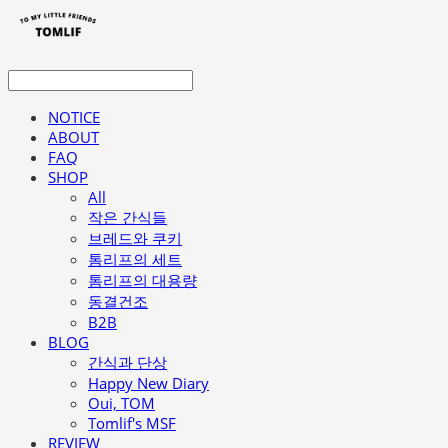
NOTICE
ABOUT
FAQ
SHOP
All
작은 간식들
브레드와 쿠키
톰리프의 세트
톰리프의 대용량
동결건조
B2B
BLOG
간식과 단상
Happy New Diary
Oui, TOM
Tomlif's MSF
REVIEW