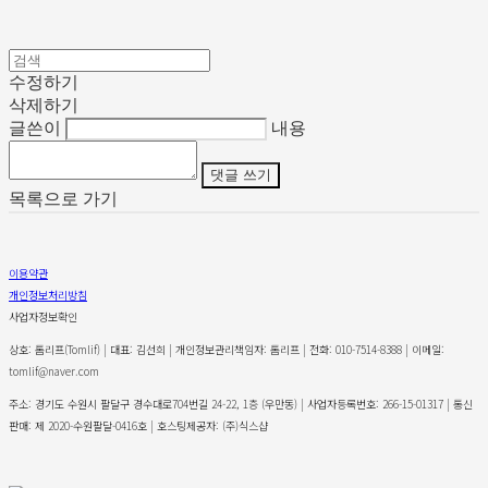
수정하기
삭제하기
글쓴이
내용
댓글 쓰기
목록으로 가기
이용약관
개인정보처리방침
사업자정보확인
상호: 톰리프(Tomlif) | 대표: 김선희 | 개인정보관리책임자: 톰리프 | 전화: 010-7514-8388 | 이메일:
tomlif@naver.com
주소: 경기도 수원시 팔달구 경수대로704번길 24-22, 1층 (우만동) | 사업자등록번호:
266-15-01317
| 통신
판매:
제 2020-수원팔달-0416호
| 호스팅제공자: (주)식스샵