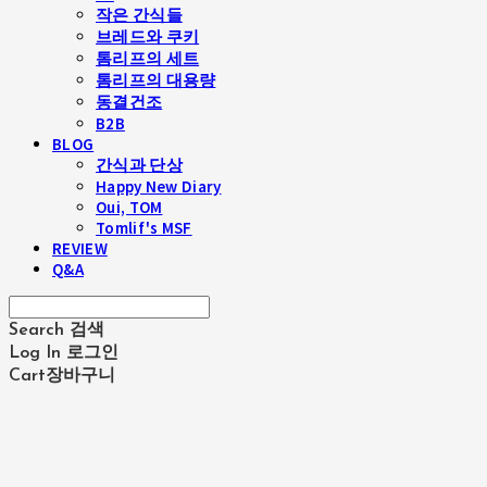
작은 간식들
브레드와 쿠키
톰리프의 세트
톰리프의 대용량
동결건조
B2B
BLOG
간식과 단상
Happy New Diary
Oui, TOM
Tomlif's MSF
REVIEW
Q&A
Search
검색
Log In
로그인
Cart
장바구니