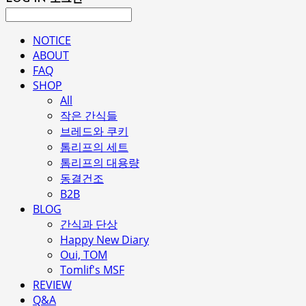
NOTICE
ABOUT
FAQ
SHOP
All
작은 간식들
브레드와 쿠키
톰리프의 세트
톰리프의 대용량
동결건조
B2B
BLOG
간식과 단상
Happy New Diary
Oui, TOM
Tomlif's MSF
REVIEW
Q&A