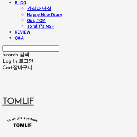
BLOG
간식과 단상
Happy New Diary
Oui, TOM
Tomlif's MSF
REVIEW
Q&A
Search
검색
Log In
로그인
Cart
장바구니
TOMLIF