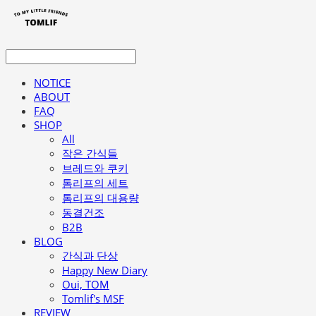
NOTICE
ABOUT
FAQ
SHOP
All
작은 간식들
브레드와 쿠키
톰리프의 세트
톰리프의 대용량
동결건조
B2B
BLOG
간식과 단상
Happy New Diary
Oui, TOM
Tomlif's MSF
REVIEW