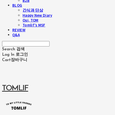
B2B
BLOG
간식과 단상
Happy New Diary
Oui, TOM
Tomlif's MSF
REVIEW
Q&A
Search
검색
Log In
로그인
Cart
장바구니
TOMLIF