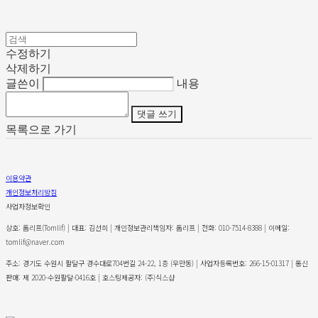
수정하기
삭제하기
글쓴이
내용
댓글 쓰기
목록으로 가기
이용약관
개인정보처리방침
사업자정보확인
상호: 톰리프(Tomlif) | 대표: 김선희 | 개인정보관리책임자: 톰리프 | 전화: 010-7514-8388 | 이메일:
tomlif@naver.com
주소: 경기도 수원시 팔달구 경수대로704번길 24-22, 1층 (우만동) | 사업자등록번호:
266-15-01317
| 통신
판매:
제 2020-수원팔달-0416호
| 호스팅제공자: (주)식스샵